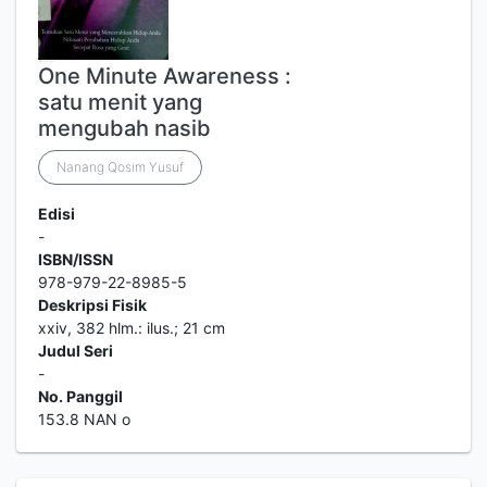
One Minute Awareness :
satu menit yang
mengubah nasib
Nanang Qosim Yusuf
Edisi
-
ISBN/ISSN
978-979-22-8985-5
Deskripsi Fisik
xxiv, 382 hlm.: ilus.; 21 cm
Judul Seri
-
No. Panggil
153.8 NAN o