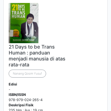
21 Days to be Trans
Human : panduan
menjadi manusia di atas
rata-rata
Nanang Qosim Yusuf
Edisi
-
ISBN/ISSN
978-979-024-265-4
Deskripsi Fisik
235 hlm.: ilus.; 19 cm.