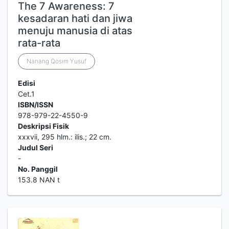
The 7 Awareness: 7
kesadaran hati dan jiwa
menuju manusia di atas
rata-rata
Nanang Qosim Yusuf
Edisi
Cet.1
ISBN/ISSN
978-979-22-4550-9
Deskripsi Fisik
xxxvii, 295 hlm.: ilis.; 22 cm.
Judul Seri
-
No. Panggil
153.8 NAN t