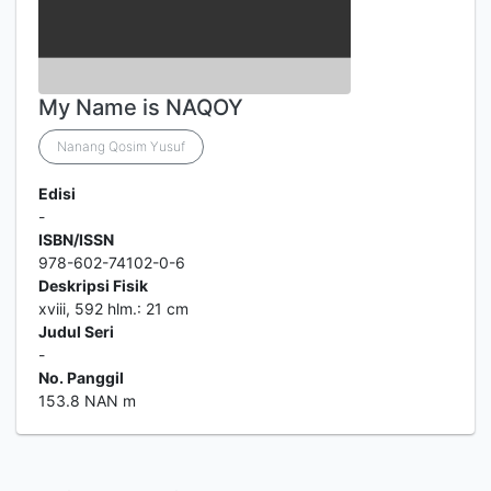
My Name is NAQOY
Nanang Qosim Yusuf
Edisi
-
ISBN/ISSN
978-602-74102-0-6
Deskripsi Fisik
xviii, 592 hlm.: 21 cm
Judul Seri
-
No. Panggil
153.8 NAN m