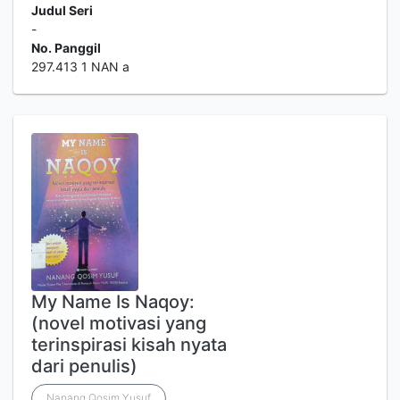
Judul Seri
-
No. Panggil
297.413 1 NAN a
My Name Is Naqoy:
(novel motivasi yang
terinspirasi kisah nyata
dari penulis)
Nanang Qosim Yusuf