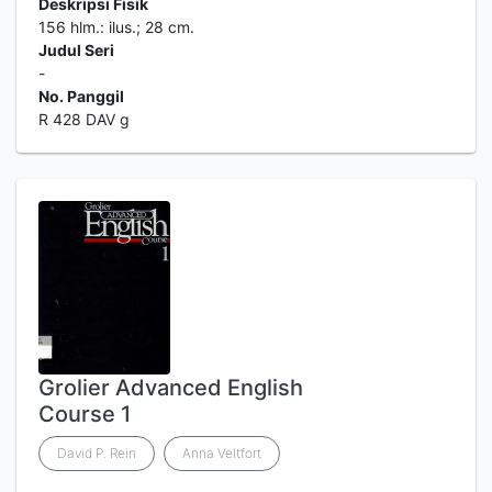
Deskripsi Fisik
156 hlm.: ilus.; 28 cm.
Judul Seri
-
No. Panggil
R 428 DAV g
Grolier Advanced English
Course 1
David P. Rein
Anna Veltfort