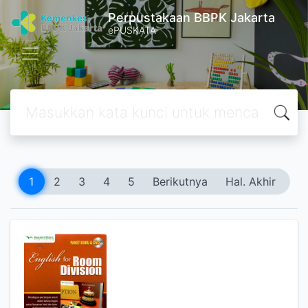
Perpustakaan BBPK Jakarta
ePUSKATA
1
2
3
4
5
Berikutnya
Hal. Akhir