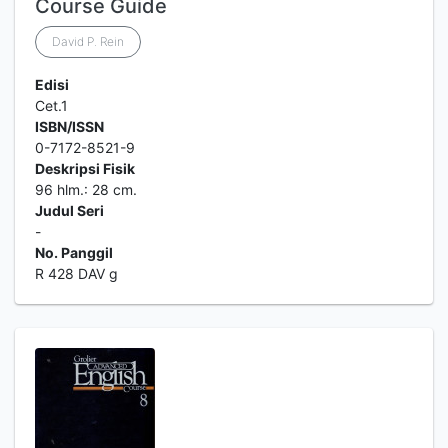
Course Guide
David P. Rein
Edisi
Cet.1
ISBN/ISSN
0-7172-8521-9
Deskripsi Fisik
96 hlm.: 28 cm.
Judul Seri
-
No. Panggil
R 428 DAV g