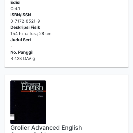
Edisi
Cet.1
ISBN/ISSN
0-7172-8521-9
Deskripsi Fisik
154 hlm.: ilus.; 28 cm.
Judul Seri
-
No. Panggil
R 428 DAV g
Grolier Advanced English