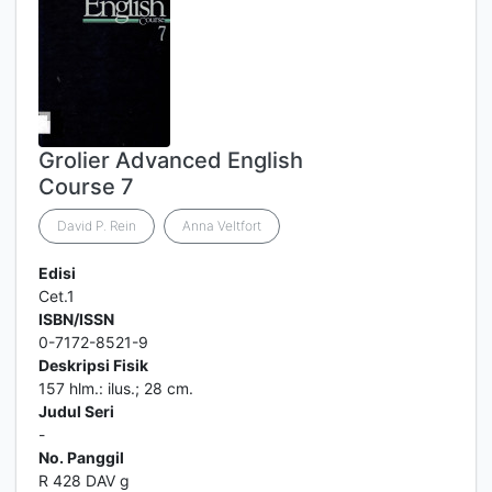
Grolier Advanced English
Course 7
David P. Rein
Anna Veltfort
Edisi
Cet.1
ISBN/ISSN
0-7172-8521-9
Deskripsi Fisik
157 hlm.: ilus.; 28 cm.
Judul Seri
-
No. Panggil
R 428 DAV g