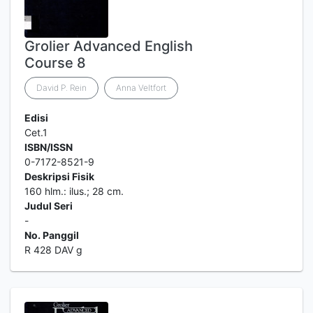
Grolier Advanced English
Course 8
David P. Rein
Anna Veltfort
Edisi
Cet.1
ISBN/ISSN
0-7172-8521-9
Deskripsi Fisik
160 hlm.: ilus.; 28 cm.
Judul Seri
-
No. Panggil
R 428 DAV g