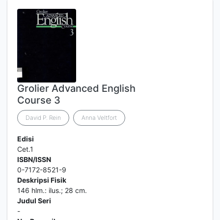
Grolier Advanced English
Course 3
David P. Rein
Anna Veltfort
Edisi
Cet.1
ISBN/ISSN
0-7172-8521-9
Deskripsi Fisik
146 hlm.: ilus.; 28 cm.
Judul Seri
-