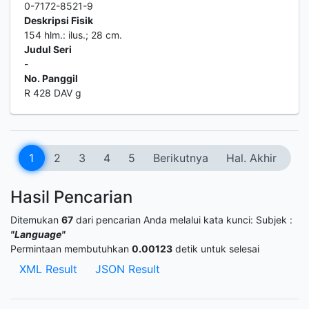
0-7172-8521-9
Deskripsi Fisik
154 hlm.: ilus.; 28 cm.
Judul Seri
-
No. Panggil
R 428 DAV g
1
2
3
4
5
Berikutnya
Hal. Akhir
Hasil Pencarian
Ditemukan
67
dari pencarian Anda melalui kata kunci:
Subjek :
"Language"
Permintaan membutuhkan
0.00123
detik untuk selesai
XML Result
JSON Result