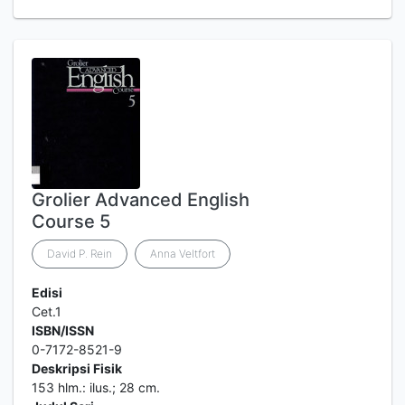
Grolier Advanced English
Course 5
David P. Rein
Anna Veltfort
Edisi
Cet.1
ISBN/ISSN
0-7172-8521-9
Deskripsi Fisik
153 hlm.: ilus.; 28 cm.