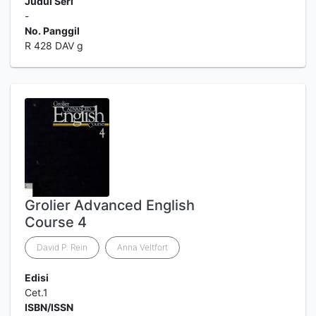
Judul Seri
-
No. Panggil
R 428 DAV g
Grolier Advanced English
Course 4
David P. Rein
Anna Veltfort
Edisi
Cet.1
ISBN/ISSN