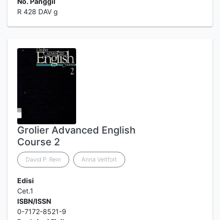
No. Panggil
R 428 DAV g
Grolier Advanced English
Course 2
David P. Rein
Anna Veltfort
Edisi
Cet.1
ISBN/ISSN
0-7172-8521-9