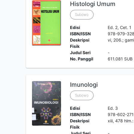
Histologi Umum
Subowo
Edisi
Ed. 2, Cet. 1
ISBN/ISSN
978-979-32
Deskripsi
vi, 206.; gam
Fisik
Judul Seri
-
No. Panggil
611.081 SUB
Imunologi
Subowo
Edisi
Ed. 3
ISBN/ISSN
978-602-271
Deskripsi
xiii, 478 hlm.:
Fisik
Judul Seri
-