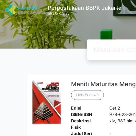
Perpustakaan BBPK Jakarta
ePUSKATA
Meniti Maturitas Meng
Hery Subowo
Edisi
Cet.2
ISBN/ISSN
978-623-261
Deskripsi
xiv, 382 hlm.
Fisik
Judul Seri
-