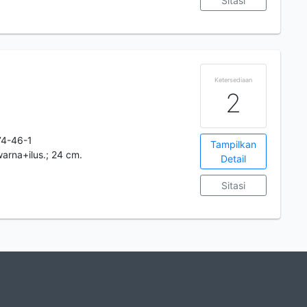
Sitasi
Ketersediaan
2
4-46-1
Tampilkan
warna+ilus.; 24 cm.
Detail
Sitasi