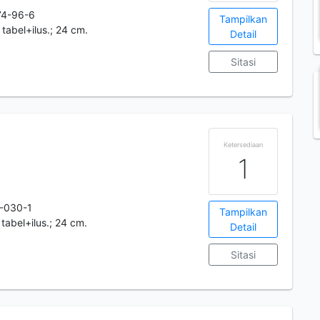
74-96-6
Tampilkan
: tabel+ilus.; 24 cm.
Detail
Sitasi
Ketersediaan
1
-030-1
Tampilkan
: tabel+ilus.; 24 cm.
Detail
Sitasi