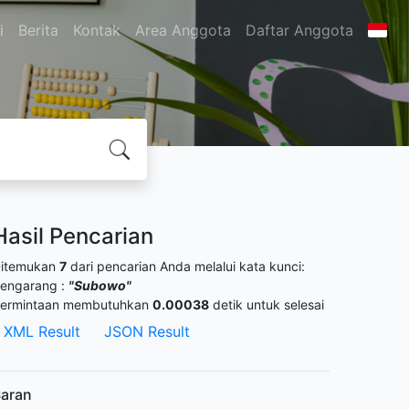
i
Berita
Kontak
Area Anggota
Daftar Anggota
Hasil Pencarian
itemukan
7
dari pencarian Anda melalui kata kunci:
engarang :
"Subowo"
ermintaan membutuhkan
0.00038
detik untuk selesai
XML Result
JSON Result
aran