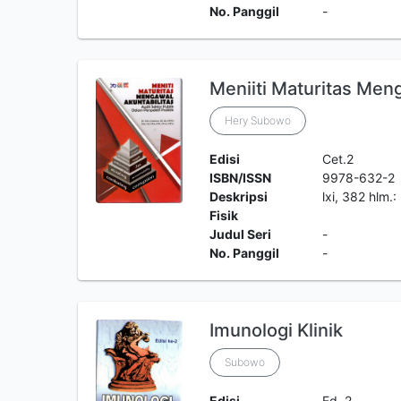
No. Panggil
-
Meniiti Maturitas Men
Hery Subowo
Edisi
Cet.2
ISBN/ISSN
9978-632-2
Deskripsi
lxi, 382 hlm.
Fisik
Judul Seri
-
No. Panggil
-
Imunologi Klinik
Subowo
Edisi
Ed. 2