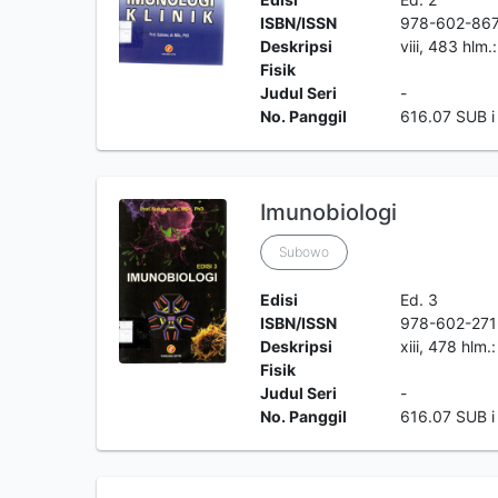
ISBN/ISSN
978-602-86
Deskripsi
viii, 483 hlm.
Fisik
Judul Seri
-
No. Panggil
616.07 SUB i
Imunobiologi
Subowo
Edisi
Ed. 3
ISBN/ISSN
978-602-271
Deskripsi
xiii, 478 hlm.
Fisik
Judul Seri
-
No. Panggil
616.07 SUB i