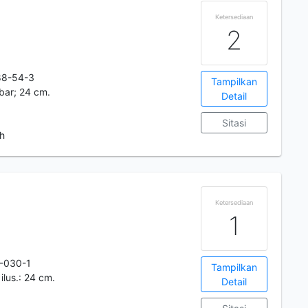
Ketersediaan
2
88-54-3
Tampilkan
bar; 24 cm.
Detail
Sitasi
 h
Ketersediaan
1
-030-1
Tampilkan
 ilus.: 24 cm.
Detail