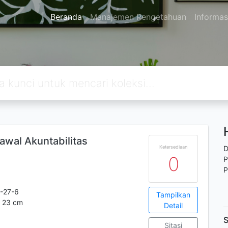
Beranda
Manajemen Pengetahuan
Informas
awal Akuntabilitas
Ketersediaan
D
0
P
P
-27-6
Tampilkan
: 23 cm
Detail
S
Sitasi