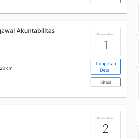
gawal Akuntabilitas
Ketersediaan
1
Tampilkan
: 23 cm
Detail
Sitasi
Ketersediaan
2