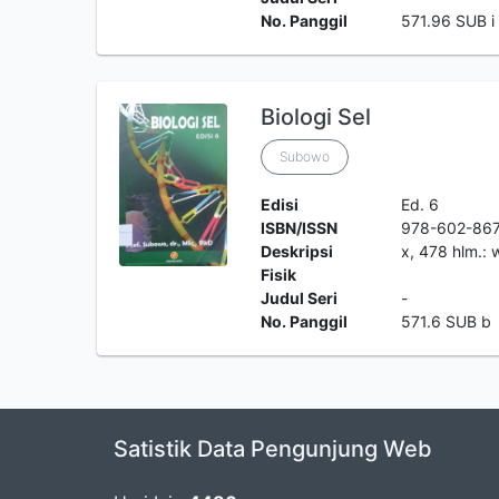
No. Panggil
571.96 SUB i
Biologi Sel
Subowo
Edisi
Ed. 6
ISBN/ISSN
978-602-867
Deskripsi
x, 478 hlm.: 
Fisik
Judul Seri
-
No. Panggil
571.6 SUB b
Satistik Data Pengunjung Web