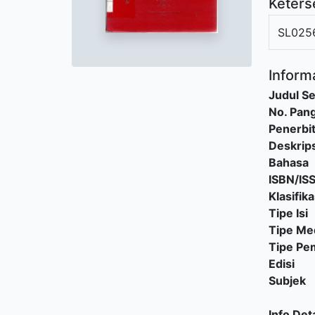
Keters
SL025
Informa
Judul Se
No. Pang
Penerbi
Deskrips
Bahasa
ISBN/IS
Klasifika
Tipe Isi
Tipe Me
Tipe P
Edisi
Subjek
Info Deta