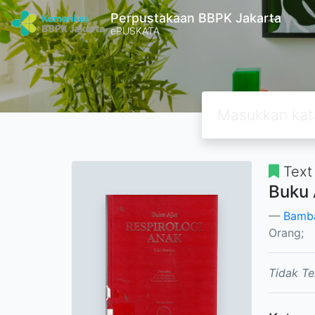
Perpustakaan BBPK Jakarta
ePUSKATA
Text
Buku 
Bamba
Orang;
Tidak Te