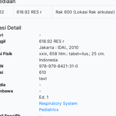
ediaan
62
618.92 RES r
Rak 600 (Lokasi Rak sirkulasi)
si Detail
ri
-
gil
618.92 RES r
t
Jakarta
:
IDAI
.,
2010
i Fisik
xxix, 658 hlm.: tabel+ilus.; 25 cm.
Indonesia
SN
978-979-8421-31-0
si
610
text
dia
-
embawa
-
Ed. 1
Respiratory System
Pediatrics
il Spesifik
-