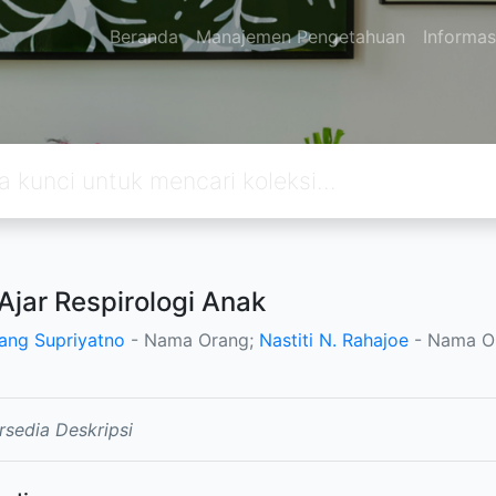
Beranda
Manajemen Pengetahuan
Informas
Ajar Respirologi Anak
ng Supriyatno
- Nama Orang;
Nastiti N. Rahajoe
- Nama O
rsedia Deskripsi