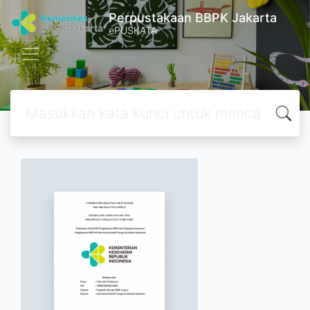
Perpustakaan BBPK Jakarta
ePUSKATA