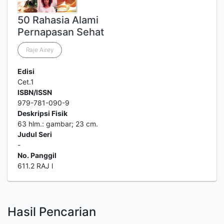
50 Rahasia Alami
Pernapasan Sehat
Raje Airey
Edisi
Cet.1
ISBN/ISSN
979-781-090-9
Deskripsi Fisik
63 hlm.: gambar; 23 cm.
Judul Seri
-
No. Panggil
611.2 RAJ l
Hasil Pencarian