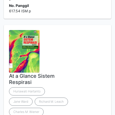
-
No. Panggil
617.54 ISM p
At a Glance Sistem
Respirasi
Huriawati Hartanto
Jane Ward
Richard M. Leach
Charles M. Wiener