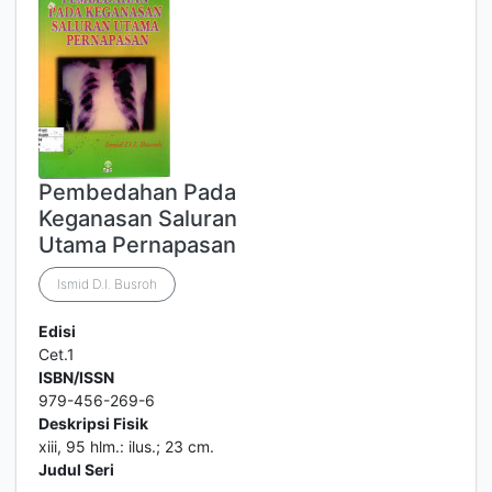
Pembedahan Pada
Keganasan Saluran
Utama Pernapasan
Ismid D.I. Busroh
Edisi
Cet.1
ISBN/ISSN
979-456-269-6
Deskripsi Fisik
xiii, 95 hlm.: ilus.; 23 cm.
Judul Seri