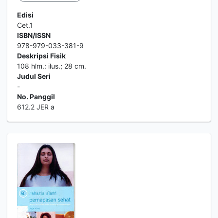
Edisi
Cet.1
ISBN/ISSN
978-979-033-381-9
Deskripsi Fisik
108 hlm.: ilus.; 28 cm.
Judul Seri
-
No. Panggil
612.2 JER a