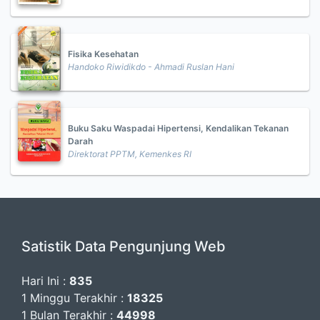
Fisika Kesehatan
Handoko Riwidikdo - Ahmadi Ruslan Hani
Buku Saku Waspadai Hipertensi, Kendalikan Tekanan
Darah
Direktorat PPTM, Kemenkes RI
Satistik Data Pengunjung Web
Hari Ini :
835
1 Minggu Terakhir :
18325
1 Bulan Terakhir :
44998