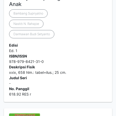
Anak
Bambang Supriyatno
Nastiti N. Rahajoe
Darmawan Budi Setyanto
Edisi
Ed. 1
ISBN/ISSN
978-979-8421-31-0
Deskripsi Fisik
xxix, 658 hlm.: tabel+ilus.; 25 cm.
Judul Seri
-
No. Panggil
618.92 RES r