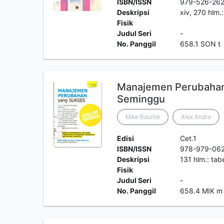
ISBN/ISSN
979-526-26
Deskripsi
xiv, 270 hlm.:
Fisik
Judul Seri
-
No. Panggil
658.1 SON t
Manajemen Perubahan
Seminggu
Mike Bourne
Alex Andra
Edisi
Cet.1
ISBN/ISSN
978-979-062
Deskripsi
131 hlm.: tab
Fisik
Judul Seri
-
No. Panggil
658.4 MIK m