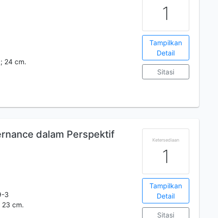
1
Tampilkan
Detail
.; 24 cm.
Sitasi
nance dalam Perspektif
Ketersediaan
1
Tampilkan
9-3
Detail
: 23 cm.
Sitasi