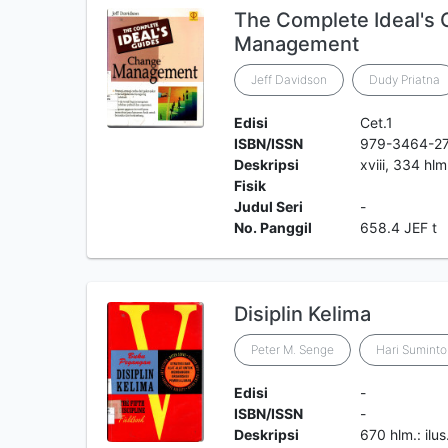
The Complete Ideal's
Management
Jeff Davidson
Dudy Priatna
Edisi
Cet.1
ISBN/ISSN
979-3464-2
Deskripsi
xviii, 334 hlm
Fisik
Judul Seri
-
No. Panggil
658.4 JEF t
Disiplin Kelima
Peter M. Senge
Hari Suminto
Edisi
-
ISBN/ISSN
-
Deskripsi
670 hlm.: ilus