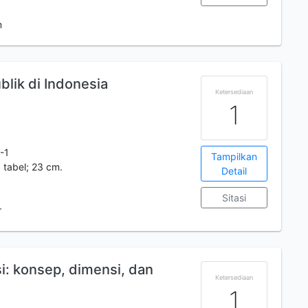
m
blik di Indonesia
Ketersediaan
1
-1
Tampilkan
: tabel; 23 cm.
Detail
Sitasi
r
i: konsep, dimensi, dan
Ketersediaan
1