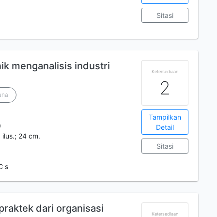
Sitasi
nik menganalisis industri
Ketersediaan
2
ana
Tampilkan
0
Detail
 ilus.; 24 cm.
Sitasi
C s
 praktek dari organisasi
Ketersediaan