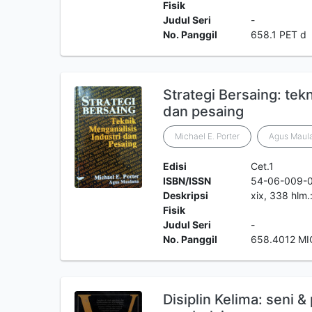
Fisik
Judul Seri
-
No. Panggil
658.1 PET d
Strategi Bersaing: tek
dan pesaing
Michael E. Porter
Agus Maul
Edisi
Cet.1
ISBN/ISSN
54-06-009-
Deskripsi
xix, 338 hlm.:
Fisik
Judul Seri
-
No. Panggil
658.4012 MI
Disiplin Kelima: seni &