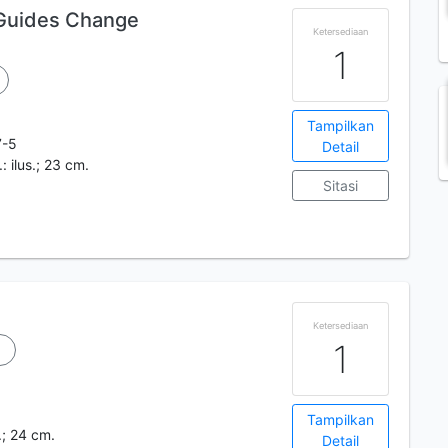
 Guides Change
Ketersediaan
1
Tampilkan
7-5
Detail
.: ilus.; 23 cm.
Sitasi
Ketersediaan
1
Tampilkan
.; 24 cm.
Detail