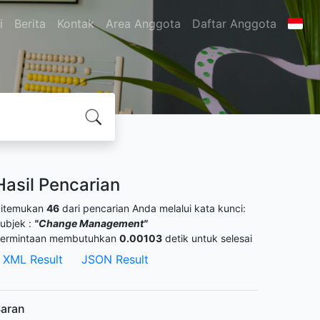
i
Berita
Kontak
Area Anggota
Daftar Anggota
Hasil Pencarian
itemukan
46
dari pencarian Anda melalui kata kunci:
ubjek :
"Change Management"
ermintaan membutuhkan
0.00103
detik untuk selesai
XML Result
JSON Result
aran