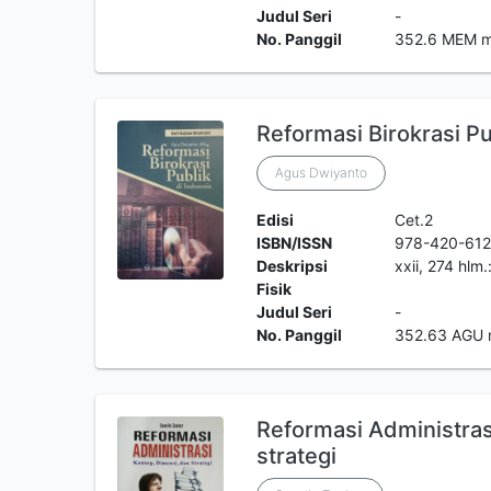
Judul Seri
-
No. Panggil
352.6 MEM 
Reformasi Birokrasi Pu
Agus Dwiyanto
Edisi
Cet.2
ISBN/ISSN
978-420-612
Deskripsi
xxii, 274 hlm.
Fisik
Judul Seri
-
No. Panggil
352.63 AGU 
Reformasi Administras
strategi