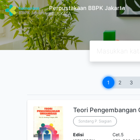
Perpustakaan BBPK Jakarta
ePUSKATA
1
2
3
Teori Pengembangan O
Sondang P. Siagian
Edisi
Cet.5