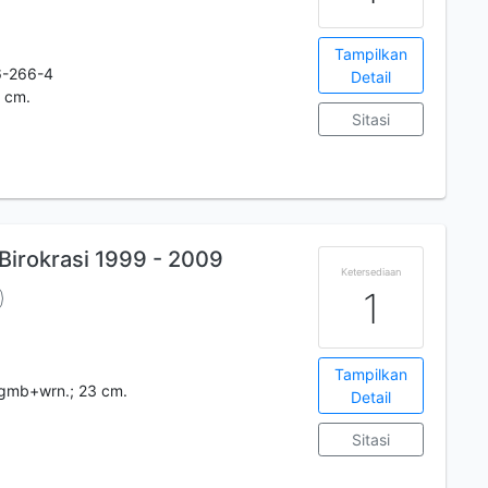
Tampilkan
6-266-4
Detail
1 cm.
Sitasi
Birokrasi 1999 - 2009
Ketersediaan
1
Tampilkan
: gmb+wrn.; 23 cm.
Detail
Sitasi