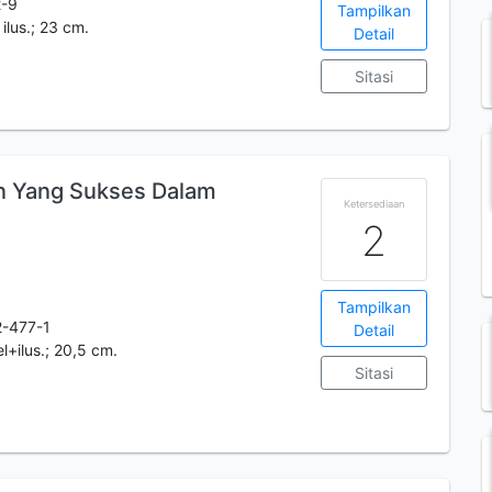
2-9
Tampilkan
 ilus.; 23 cm.
Detail
Sitasi
 Yang Sukses Dalam
Ketersediaan
2
Tampilkan
-477-1
Detail
el+ilus.; 20,5 cm.
Sitasi