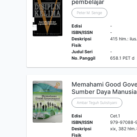
pembelajar
Peter M. Senge
Edisi
-
ISBN/ISSN
-
Deskripsi
415 hlm.: ilus
Fisik
Judul Seri
-
No. Panggil
658.1 PET d
Memahami Good Gover
Sumber Daya Manusia
Ambar Teguh Sulistiyani
Edisi
Cet.1
ISBN/ISSN
979-97088-
Deskripsi
xix, 382 hlm.
Fisik