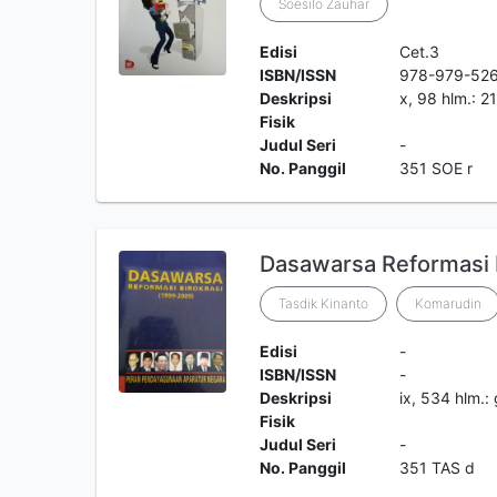
Soesilo Zauhar
Edisi
Cet.3
ISBN/ISSN
978-979-52
Deskripsi
x, 98 hlm.: 2
Fisik
Judul Seri
-
No. Panggil
351 SOE r
Dasawarsa Reformasi 
Tasdik Kinanto
Komarudin
Edisi
-
ISBN/ISSN
-
Deskripsi
ix, 534 hlm.
Fisik
Judul Seri
-
No. Panggil
351 TAS d