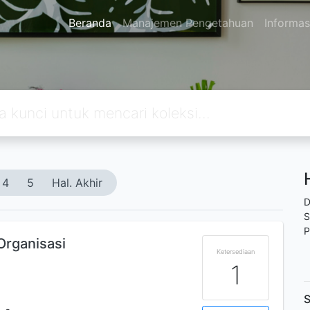
Beranda
Manajemen Pengetahuan
Informas
4
5
Hal. Akhir
D
S
P
rganisasi
Ketersediaan
1
S