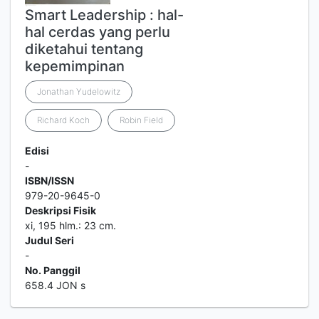
Smart Leadership : hal-
hal cerdas yang perlu
diketahui tentang
kepemimpinan
Jonathan Yudelowitz
Richard Koch
Robin Field
Edisi
-
ISBN/ISSN
979-20-9645-0
Deskripsi Fisik
xi, 195 hlm.: 23 cm.
Judul Seri
-
No. Panggil
658.4 JON s